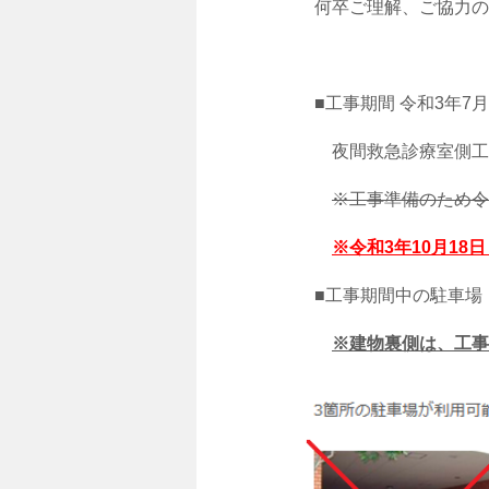
何卒ご理解、ご協力の
■工事期間 令和3年7
夜間救急診療室側工事
※工事準備のため令
※令和3年10月1
■工事期間中の駐車場
※建物裏側は、工事