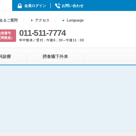
会員ログイン
お問い合わせ
あるご質問
アクセス
Language
011-511-7774
代表番号
夜間救急）
年中無休／受付：午後6：30～午後11：00
科診療
摂食嚥下外来