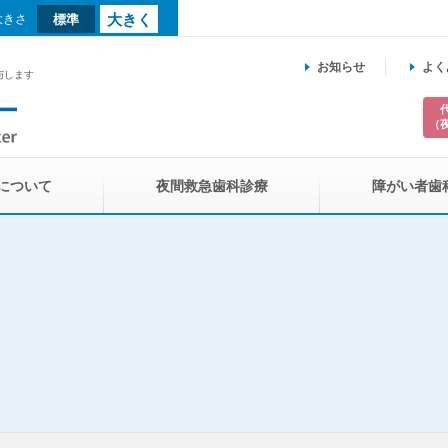
大きく
大きさ
標準
お知らせ
よく
与します
（
について
夜間救急歯科診療
障がい者歯