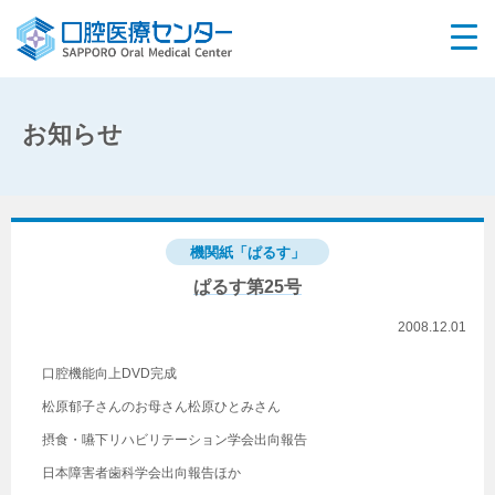
お知らせ
機関紙「ぱるす」
ぱるす第25号
2008.12.01
口腔機能向上DVD完成
松原郁子さんのお母さん松原ひとみさん
摂食・嚥下リハビリテーション学会出向報告
日本障害者歯科学会出向報告ほか